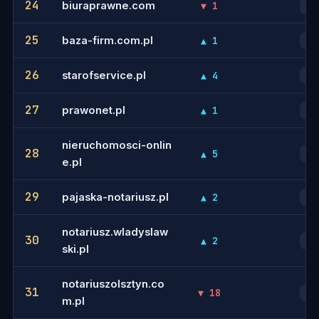
24
biuraprawne.com
▼ 1
39
25
baza-firm.com.pl
▲ 1
40
26
starofservice.pl
▲ 4
31
27
prawonet.pl
▲ 1
38
nieruchomosci-onlin
28
▲ 5
35
e.pl
29
pajaska-notariusz.pl
▲ 2
36
notariusz.wladyslaw
30
▲ 2
41
ski.pl
notariuszolsztyn.co
31
▼ 18
47
m.pl