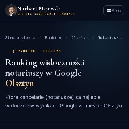
Norbert Majewski
Menu
SEO DLA KANCELARII PRAWNYCH
Strona główna
/
Ranking
/
Olsztyn
/
Notariusze
§ RANKING · OLSZTYN
Ranking widoczności
notariuszy w Google
Olsztyn
Które kancelarie (notariusze) są najlepiej
widoczne w wynikach Google w mieście Olsztyn