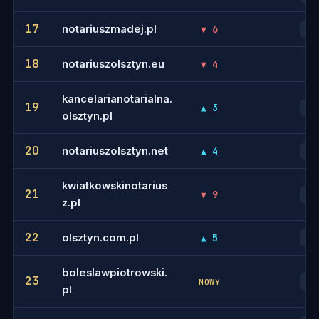
17
notariuszmadej.pl
▼ 6
20
18
notariuszolsztyn.eu
▼ 4
-
kancelarianotarialna.
19
▲ 3
27
olsztyn.pl
20
notariuszolsztyn.net
▲ 4
21
kwiatkowskinotarius
21
▼ 9
25
z.pl
22
olsztyn.com.pl
▲ 5
28
boleslawpiotrowski.
23
23
NOWY
pl