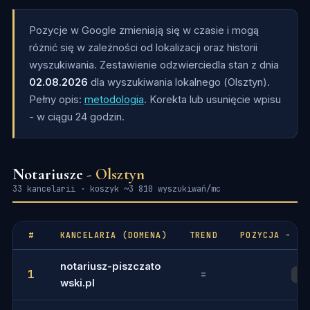
Pozycje w Google zmieniają się w czasie i mogą
różnić się w zależności od lokalizacji oraz historii
wyszukiwania. Zestawienie odzwierciedla stan z dnia
02.08.2026
dla wyszukiwania lokalnego (Olsztyn).
Pełny opis:
metodologia
. Korekta lub usunięcie wpisu
- w ciągu 24 godzin.
Notariusze
- Olsztyn
33 kancelarii · koszyk ~3 810 wyszukiwań/mc
#
KANCELARIA (DOMENA)
TREND
POZYCJA - FR
notariusz-piszczato
1
=
1
wski.pl