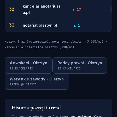
kancelarianotariusz
32
▼ 17
49
a.pl
33
notariat.olsztyn.pl
▲ 1
-
Koszyk fraz (Notariusze): notariusz olsztyn (3 600/mc) ·
kancelaria notarialna olsztyn (210/mc).
Adwokaci - Olsztyn
Radcy prawni - Olsztyn
91 KANCELARII
83 KANCELARII
Wszystkie zawody - Olsztyn
PRZEGLĄD MIASTA
Historia pozycji i trend
To zestawienie jest odświeżane
co tydzień
. Każdy