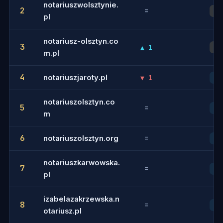
notariuszwolsztynie.
2
=
2
pl
notariusz-olsztyn.co
3
▲ 1
3
m.pl
4
notariuszjaroty.pl
▼ 1
4
notariuszolsztyn.co
5
=
5
m
6
notariuszolsztyn.org
=
6
notariuszkarwowska.
7
=
7
pl
izabelazakrzewska.n
8
=
8
otariusz.pl