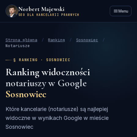
Norbert Majewski
Menu
SEO DLA KANCELARII PRAWNYCH
Strona główna
/
Ranking
/
Sosnowiec
/
Notariusze
§ RANKING · SOSNOWIEC
Ranking widoczności
notariuszy w Google
Sosnowiec
Które kancelarie (notariusze) są najlepiej
widoczne w wynikach Google w mieście
Sosnowiec