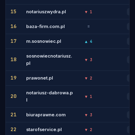
15
notariuszwydra.pl
▼ 1
18
16
baza-firm.com.pl
=
16
17
m.sosnowiec.pl
▲ 4
26
sosnowiecnotariusz.
18
▼ 3
23
pl
19
prawonet.pl
▼ 2
28
notariusz-dabrowa.p
20
▼ 1
24
l
21
biuraprawne.com
▼ 3
25
22
starofservice.pl
▼ 2
30