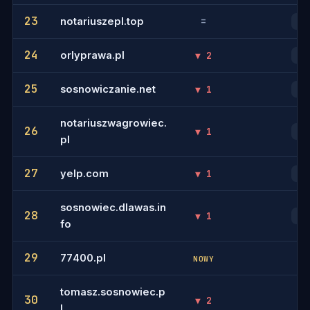
23
notariuszepl.top
=
39
24
orlyprawa.pl
▼ 2
41
25
sosnowiczanie.net
▼ 1
44
notariuszwagrowiec.
26
▼ 1
46
pl
27
yelp.com
▼ 1
47
sosnowiec.dlawas.in
28
▼ 1
48
fo
29
77400.pl
-
NOWY
tomasz.sosnowiec.p
30
▼ 2
-
l