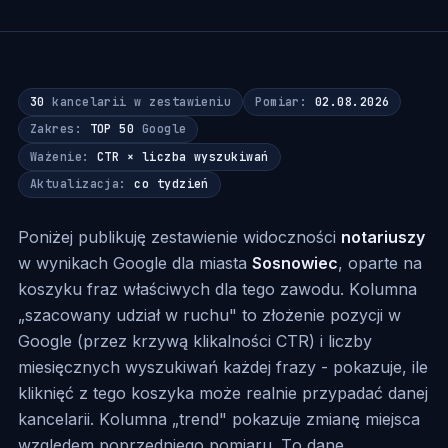
30
kancelarii w zestawieniu
Pomiar:
02.08.2026
Zakres:
TOP 50
Google
Ważenie:
CTR × liczba wyszukiwań
Aktualizacja:
co tydzień
Poniżej publikuję zestawienie widoczności
notariuszy
w wynikach Google dla miasta
Sosnowiec
, oparte na
koszyku fraz właściwych dla tego zawodu. Kolumna
„szacowany udział w ruchu" to złożenie pozycji w
Google (przez krzywą klikalności CTR) i liczby
miesięcznych wyszukiwań każdej frazy - pokazuje, ile
kliknięć z tego koszyka może realnie przypadać danej
kancelarii. Kolumna „trend" pokazuje zmianę miejsca
względem poprzedniego pomiaru. To dane