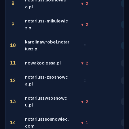
notariusz.sosnowie
8
▼ 2
8
c.pl
notariusz-mikulewic
9
▼ 2
9
z.pl
karolinawrobel.notar
10
=
10
iusz.pl
11
nowakociessa.pl
▼ 2
11
notariusz-zsosnowc
12
=
13
a.pl
notariuszwsosnowc
13
▼ 2
15
u.pl
notariuszsosnowiec.
14
▼ 1
17
com