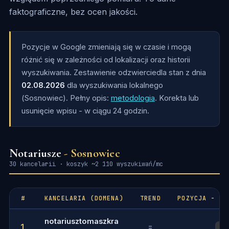
faktograficzne, bez ocen jakości.
Pozycje w Google zmieniają się w czasie i mogą
różnić się w zależności od lokalizacji oraz historii
wyszukiwania. Zestawienie odzwierciedla stan z dnia
02.08.2026
dla wyszukiwania lokalnego
(Sosnowiec). Pełny opis:
metodologia
. Korekta lub
usunięcie wpisu - w ciągu 24 godzin.
Notariusze
- Sosnowiec
30 kancelarii · koszyk ~2 110 wyszukiwań/mc
#
KANCELARIA (DOMENA)
TREND
POZYCJA - FR
notariusztomaszkra
1
=
1