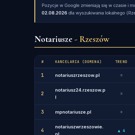
Pozycje w Google zmieniają się w czasie i mog
02.08.2026
dla wyszukiwania lokalnego (Rz
Notariusze
- Rzeszów
#
KANCELARIA (DOMENA)
TREND
1
notariuszrzeszow.pl
=
notariusz24.rzeszow.p
2
=
l
3
mpnotariusze.pl
=
notariuszwrzeszowie.
4
▲ 4
pl