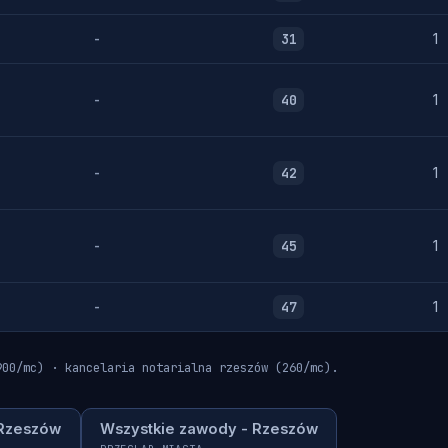
-
31
1
-
40
1
-
42
1
-
45
1
-
47
1
900/mc) · kancelaria notarialna rzeszów (260/mc).
 Rzeszów
Wszystkie zawody - Rzeszów