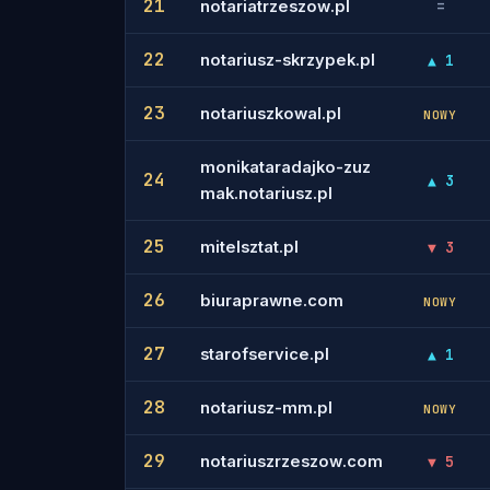
21
notariatrzeszow.pl
=
22
notariusz-skrzypek.pl
▲ 1
23
notariuszkowal.pl
NOWY
monikataradajko-zuz
24
▲ 3
mak.notariusz.pl
25
mitelsztat.pl
▼ 3
26
biuraprawne.com
NOWY
27
starofservice.pl
▲ 1
28
notariusz-mm.pl
NOWY
29
notariuszrzeszow.com
▼ 5