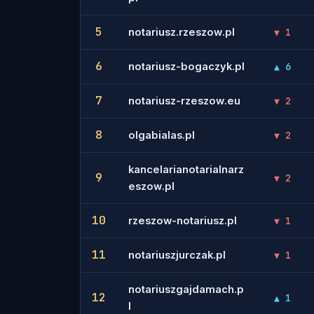
5
notariusz.rzeszow.pl
▼ 1
6
notariusz-bogaczyk.pl
▲ 6
7
notariusz-rzeszow.eu
▼ 2
8
olgabialas.pl
▼ 2
kancelarianotarialnarz
9
▼ 2
eszow.pl
10
rzeszow-notariusz.pl
▼ 1
11
notariuszjurczak.pl
▼ 1
notariuszgajdamach.p
12
▲ 1
l