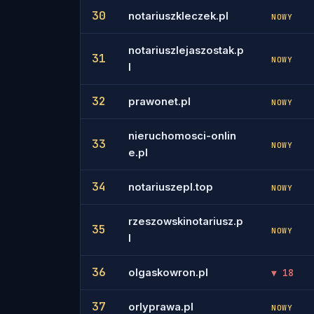
30
notariuszkleczek.pl
NOWY
notariuszlejaszostak.p
31
NOWY
l
32
prawonet.pl
NOWY
nieruchomosci-onlin
33
NOWY
e.pl
34
notariuszepl.top
NOWY
rzeszowskinotariusz.p
35
NOWY
l
36
olgaskowron.pl
▼ 18
37
orlyprawa.pl
NOWY