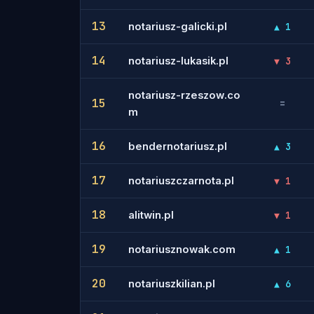
13
notariusz-galicki.pl
▲ 1
14
notariusz-lukasik.pl
▼ 3
notariusz-rzeszow.co
15
=
m
16
bendernotariusz.pl
▲ 3
17
notariuszczarnota.pl
▼ 1
18
alitwin.pl
▼ 1
19
notariusznowak.com
▲ 1
20
notariuszkilian.pl
▲ 6