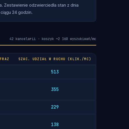
a. Zestawienie odzwierciedla stan z dnia
 ciągu 24 godzin.
42 kancelarii · koszyk ~2 160 wyszukiwań/mc
FRAZ
SZAC. UDZIAŁ W RUCHU (KLIK./MC)
513
355
229
138