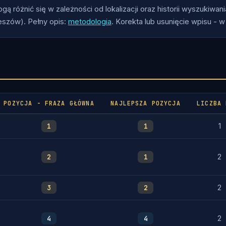
ą różnić się w zależności od lokalizacji oraz historii wyszukiwani
eszów). Pełny opis:
metodologia
. Korekta lub usunięcie wpisu - w
POZYCJA - FRAZA GŁÓWNA
NAJLEPSZA POZYCJA
LICZBA 
1
1
1
2
1
2
3
2
2
4
4
2