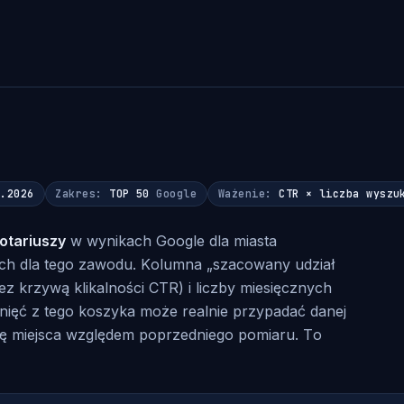
8.2026
Zakres:
TOP 50
Google
Ważenie:
CTR × liczba wyszu
otariuszy
w wynikach Google dla miasta
ych dla tego zawodu. Kolumna „szacowany udział
ez krzywą klikalności CTR) i liczby miesięcznych
iknięć z tego koszyka może realnie przypadać danej
nę miejsca względem poprzedniego pomiaru. To