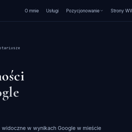
O mnie
Usługi
Pozycjonowanie
Strony 
otariusze
ości
ogle
piej widoczne w wynikach Google w mieście