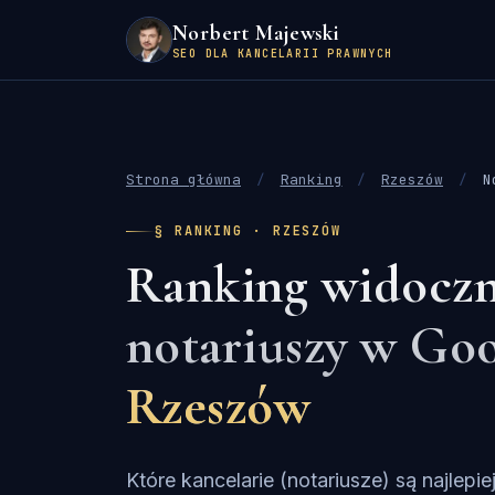
Norbert Majewski
SEO DLA KANCELARII PRAWNYCH
Strona główna
/
Ranking
/
Rzeszów
/
N
§ RANKING · RZESZÓW
Ranking widoczn
notariuszy w Go
Rzeszów
Które kancelarie (notariusze) są najle