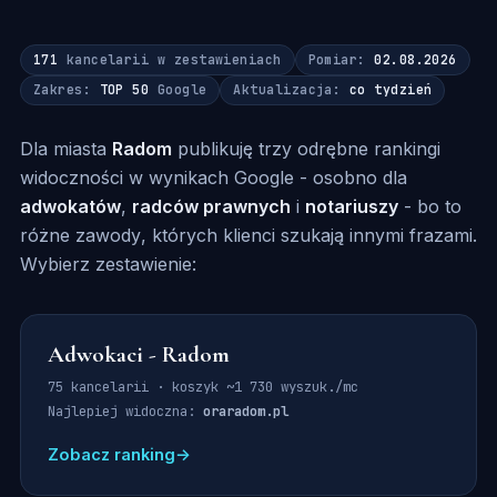
171
kancelarii w zestawieniach
Pomiar:
02.08.2026
Zakres:
TOP 50
Google
Aktualizacja:
co tydzień
Dla miasta
Radom
publikuję trzy odrębne rankingi
widoczności w wynikach Google - osobno dla
adwokatów
,
radców prawnych
i
notariuszy
- bo to
różne zawody, których klienci szukają innymi frazami.
Wybierz zestawienie:
Adwokaci - Radom
75 kancelarii · koszyk ~1 730 wyszuk./mc
Najlepiej widoczna:
oraradom.pl
Zobacz ranking
→