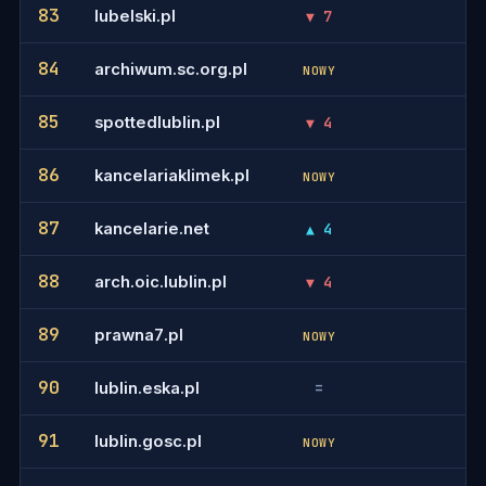
83
lubelski.pl
▼ 7
-
84
archiwum.sc.org.pl
-
NOWY
85
spottedlublin.pl
▼ 4
-
86
kancelariaklimek.pl
-
NOWY
87
kancelarie.net
▲ 4
-
88
arch.oic.lublin.pl
▼ 4
-
89
prawna7.pl
-
NOWY
90
lublin.eska.pl
=
-
91
lublin.gosc.pl
-
NOWY