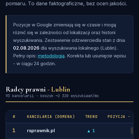
pomiaru. To dane faktograficzne, bez ocen jakości.
Pozycje w Google zmieniają się w czasie i mogą
różnić się w zależności od lokalizacji oraz historii
wyszukiwania. Zestawienie odzwierciedla stan z dnia
02.08.2026
dla wyszukiwania lokalnego (Lublin).
Pełny opis:
metodologia
. Korekta lub usunięcie wpisu
- w ciągu 24 godzin.
Radcy prawni
- Lublin
93 kancelarii · koszyk ~2 320 wyszukiwań/mc
#
KANCELARIA (DOMENA)
TREND
POZYCJA - FR
1
rsprawnik.pl
▲ 1
2