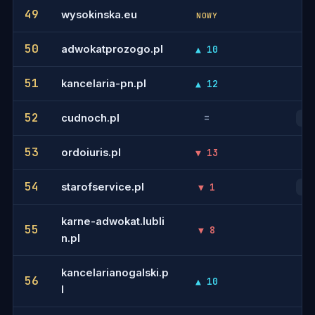
49
wysokinska.eu
-
NOWY
50
adwokatprozogo.pl
▲ 10
-
51
kancelaria-pn.pl
▲ 12
-
52
cudnoch.pl
=
39
53
ordoiuris.pl
▼ 13
-
54
starofservice.pl
▼ 1
42
karne-adwokat.lubli
55
▼ 8
-
n.pl
kancelarianogalski.p
56
▲ 10
-
l