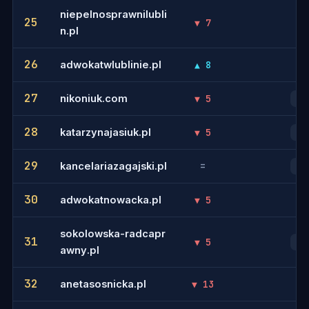
niepelnosprawnilubli
25
▼ 7
-
n.pl
26
adwokatwlublinie.pl
▲ 8
-
27
nikoniuk.com
▼ 5
30
28
katarzynajasiuk.pl
▼ 5
16
29
kancelariazagajski.pl
=
19
30
adwokatnowacka.pl
▼ 5
-
sokolowska-radcapr
31
▼ 5
20
awny.pl
32
anetasosnicka.pl
▼ 13
-