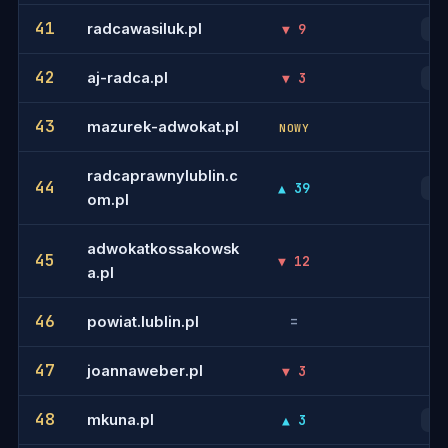
41
radcawasiluk.pl
▼ 9
24
42
aj-radca.pl
▼ 3
28
43
mazurek-adwokat.pl
-
NOWY
radcaprawnylublin.c
44
▲ 39
26
om.pl
adwokatkossakowsk
45
▼ 12
-
a.pl
46
powiat.lublin.pl
=
-
47
joannaweber.pl
▼ 3
-
48
mkuna.pl
▲ 3
40