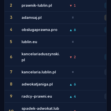
2
prawnik-lublin.pl
▼ 1
8
3
adamsaj.pl
=
3
4
obslugaprawna.pro
▲ 6
4
5
lublin.eu
=
-
kancelariaduszynski.
6
▼ 2
6
pl
7
kancelaria.lublin.pl
=
41
8
adwokatjaniga.pl
▲ 6
-
9
radcy-prawni.eu
▲ 4
12
spadek-adwokat.lub