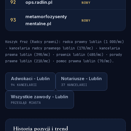
92
ops.radlin.pl
-
NOWY
metamorfozysenty
93
-
NOWY
mentalne.pl
Koszyk fraz (Radcy prawni): radca prawny lublin (1 000/mc)
· kancelaria radcy prawnego lublin (170/mc) · kancelaria
prawna lublin (390/mc) · prawnik lublin (480/mc) · porady
prawne lublin (210/mc) · pomoc prawna lublin (70/mc).
Adwokaci - Lublin
Notariusze - Lublin
94 KANCELARII
37 KANCELARII
Wszystkie zawody - Lublin
PRZEGLĄD MIASTA
Historia pozycji i trend