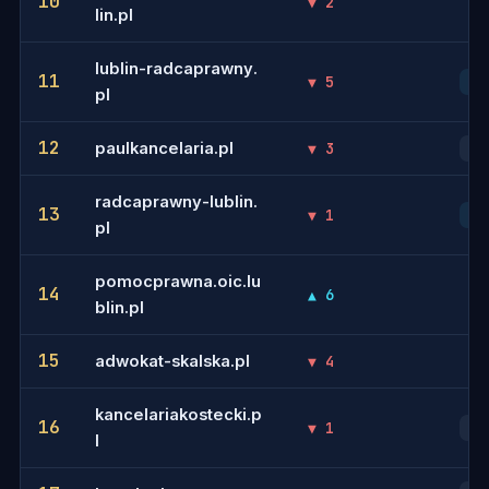
10
▼ 2
-
lin.pl
lublin-radcaprawny.
11
▼ 5
7
pl
12
paulkancelaria.pl
▼ 3
17
radcaprawny-lublin.
13
▼ 1
10
pl
pomocprawna.oic.lu
14
▲ 6
-
blin.pl
15
adwokat-skalska.pl
▼ 4
-
kancelariakostecki.p
16
▼ 1
13
l