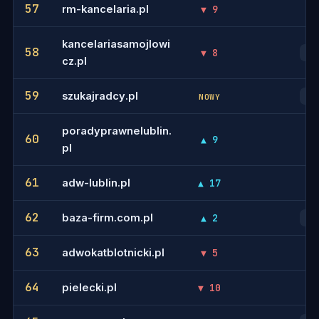
57
rm-kancelaria.pl
▼ 9
-
kancelariasamojlowi
58
▼ 8
31
cz.pl
59
szukajradcy.pl
32
NOWY
poradyprawnelublin.
60
▲ 9
-
pl
61
adw-lublin.pl
▲ 17
-
62
baza-firm.com.pl
▲ 2
45
63
adwokatblotnicki.pl
▼ 5
-
64
pielecki.pl
▼ 10
-