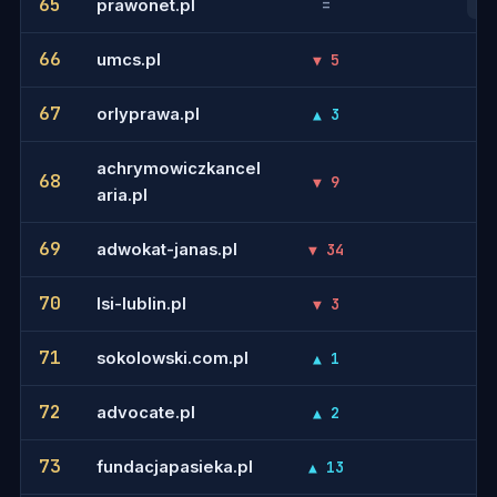
65
prawonet.pl
=
47
66
umcs.pl
▼ 5
-
67
orlyprawa.pl
▲ 3
-
achrymowiczkancel
68
▼ 9
-
aria.pl
69
adwokat-janas.pl
▼ 34
-
70
lsi-lublin.pl
▼ 3
-
71
sokolowski.com.pl
▲ 1
-
72
advocate.pl
▲ 2
-
73
fundacjapasieka.pl
▲ 13
-