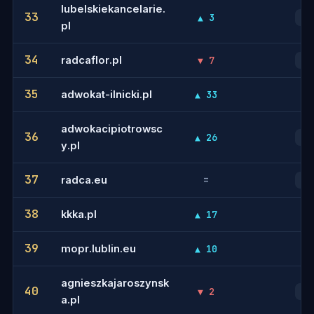
lubelskiekancelarie.
33
▲ 3
33
pl
34
radcaflor.pl
▼ 7
25
35
adwokat-ilnicki.pl
▲ 33
-
adwokacipiotrowsc
36
▲ 26
49
y.pl
37
radca.eu
=
23
38
kkka.pl
▲ 17
-
39
mopr.lublin.eu
▲ 10
-
agnieszkajaroszynsk
40
▼ 2
29
a.pl