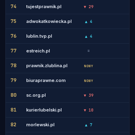
74
tujestprawnik.pl
▼ 29
-
75
adwokatkowiecka.pl
▲ 4
-
76
lublin.tvp.pl
▲ 4
-
77
estreich.pl
=
-
78
prawnik.zlublina.pl
-
NOWY
79
biuraprawne.com
-
NOWY
80
sc.org.pl
▼ 39
-
81
kurierlubelski.pl
▼ 10
-
82
morlewski.pl
▲ 7
-