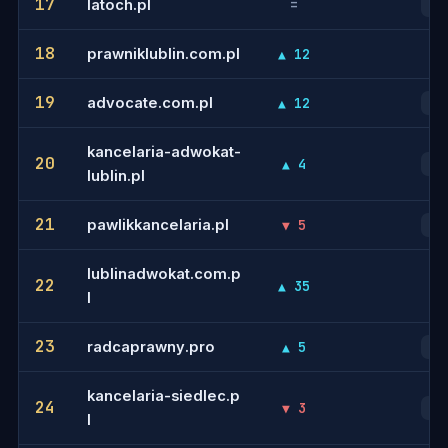
17
latoch.pl
=
27
18
prawniklublin.com.pl
▲ 12
-
19
advocate.com.pl
▲ 12
50
kancelaria-adwokat-
20
▲ 4
37
lublin.pl
21
pawlikkancelaria.pl
▼ 5
14
lublinadwokat.com.p
22
▲ 35
-
l
23
radcaprawny.pro
▲ 5
15
kancelaria-siedlec.p
24
▼ 3
18
l