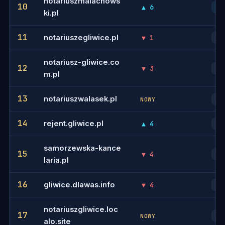
notariuszmalachows
10
▲ 6
10
ki.pl
11
notariuszegliwice.pl
▼ 1
13
notariusz-gliwice.co
12
▼ 3
12
m.pl
13
notariuszwalasek.pl
14
NOWY
14
rejent.gliwice.pl
▲ 4
11
samorzewska-kance
15
▼ 4
18
laria.pl
16
gliwice.dlawas.info
▼ 4
20
notariuszgliwice.loc
17
28
NOWY
alo.site