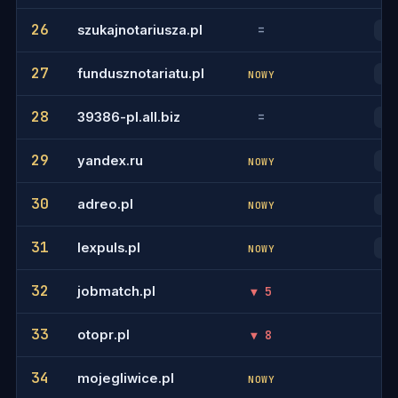
26
szukajnotariusza.pl
=
37
27
fundusznotariatu.pl
40
NOWY
28
39386-pl.all.biz
=
44
29
yandex.ru
43
NOWY
30
adreo.pl
47
NOWY
31
lexpuls.pl
48
NOWY
32
jobmatch.pl
▼ 5
-
33
otopr.pl
▼ 8
-
34
mojegliwice.pl
-
NOWY