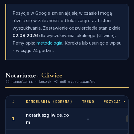
Pozycje w Google zmieniają się w czasie i mogą
różnić się w zależności od lokalizacji oraz historii
wyszukiwania. Zestawienie odzwierciedla stan z dnia
02.08.2026
dla wyszukiwania lokalnego (Gliwice).
Pełny opis:
metodologia
. Korekta lub usunięcie wpisu
- w ciągu 24 godzin.
Notariusze
- Gliwice
35 kancelarii · koszyk ~2 660 wyszukiwań/mc
#
KANCELARIA (DOMENA)
TREND
POZYCJA - FR
notariuszgliwice.co
1
=
1
m