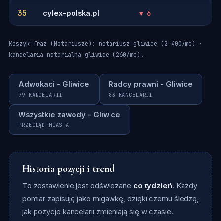
35
cylex-polska.pl
▼ 6
-
Koszyk fraz (Notariusze): notariusz gliwice (2 400/mc) ·
kancelaria notarialna gliwice (260/mc).
Adwokaci - Gliwice
Radcy prawni - Gliwice
79 KANCELARII
83 KANCELARII
Wszystkie zawody - Gliwice
PRZEGLĄD MIASTA
Historia pozycji i trend
To zestawienie jest odświeżane
co tydzień
. Każdy
pomiar zapisuję jako migawkę, dzięki czemu śledzę,
jak pozycje kancelarii zmieniają się w czasie.