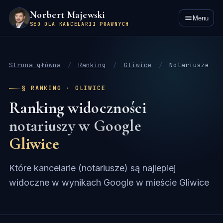
Norbert Majewski
Menu
SEO DLA KANCELARII PRAWNYCH
Strona główna
/
Ranking
/
Gliwice
/
Notariusze
§ RANKING · GLIWICE
Ranking widoczności
notariuszy w Google
Gliwice
Które kancelarie (notariusze) są najlepiej
widoczne w wynikach Google w mieście Gliwice