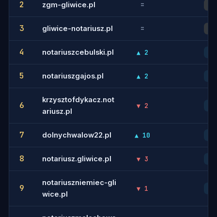
2
zgm-gliwice.pl
=
2
3
gliwice-notariusz.pl
=
3
4
notariuszcebulski.pl
▲ 2
4
5
notariuszgajos.pl
▲ 2
5
krzysztofdykacz.not
6
▼ 2
6
ariusz.pl
7
dolnychwalow22.pl
▲ 10
7
8
notariusz.gliwice.pl
▼ 3
8
notariuszniemiec-gli
9
▼ 1
9
wice.pl