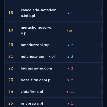
kancelaria-notarialn
18
▲ 1
24
a.info.pl
nieruchomosci-onlin
19
25
NOWY
e.pl
20
notariuszepl.top
▲ 2
30
21
notariusz-cennik.pl
▲ 2
21
22
biuraprawne.com
▼ 2
33
23
baza-firm.com.pl
▼ 2
32
24
zlotafirma.pl
▼ 11
36
25
orlyprawa.pl
▼ 1
39